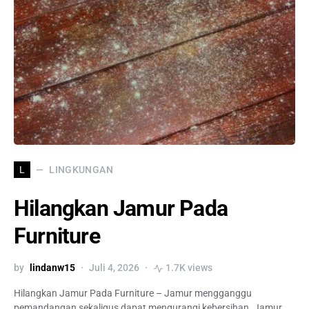
LINGKUNGAN
L
Hilangkan Jamur Pada
Furniture
by
lindanw15
Juli 4, 2026
1.7K views
Hilangkan Jamur Pada Furniture – Jamur mengganggu
pemandangan sekaligus dapat mengurangi kebersihan. Jamur