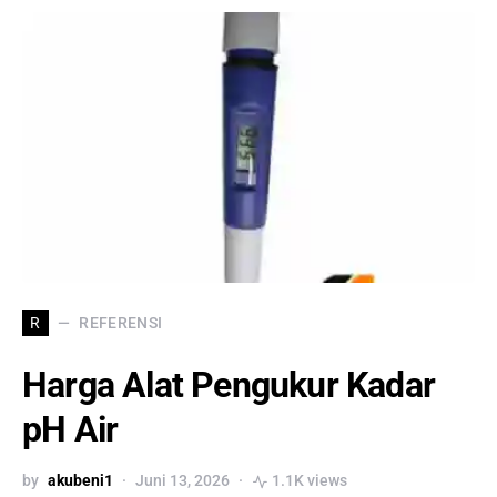
REFERENSI
R
Harga Alat Pengukur Kadar
pH Air
by
akubeni1
Juni 13, 2026
1.1K views