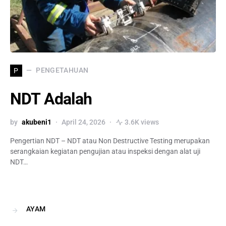
PENGETAHUAN
P
NDT Adalah
by
akubeni1
April 24, 2026
3.6K views
Pengertian NDT – NDT atau Non Destructive Testing merupakan
serangkaian kegiatan pengujian atau inspeksi dengan alat uji
NDT…
AYAM