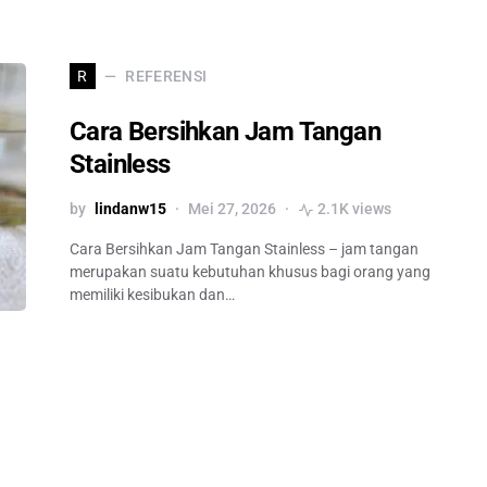
REFERENSI
R
Cara Bersihkan Jam Tangan
Stainless
by
lindanw15
Mei 27, 2026
2.1K views
Cara Bersihkan Jam Tangan Stainless – jam tangan
merupakan suatu kebutuhan khusus bagi orang yang
memiliki kesibukan dan…