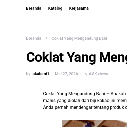
Beranda
Katalog
Kerjasama
Beranda
Coklat Yang Mengandung Babi
Coklat Yang Men
by
akubeni1
Mei 27, 2026
4.8K views
Coklat Yang Mengandung Babi – Apakah
manis yang diolah dari biji kakao ini 
Anda pernah mendengar tentang produk 