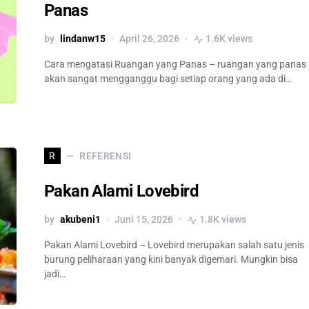
Panas
by
lindanw15
April 26, 2026
1.6K views
Cara mengatasi Ruangan yang Panas – ruangan yang panas
akan sangat mengganggu bagi setiap orang yang ada di…
REFERENSI
R
Pakan Alami Lovebird
by
akubeni1
Juni 15, 2026
1.8K views
Pakan Alami Lovebird – Lovebird merupakan salah satu jenis
burung peliharaan yang kini banyak digemari. Mungkin bisa
jadi…