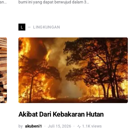
dan…
bumi ini yang dapat berwujud dalam 3…
LINGKUNGAN
L
Akibat Dari Kebakaran Hutan
by
akubeni1
Juli 15, 2026
1.1K views