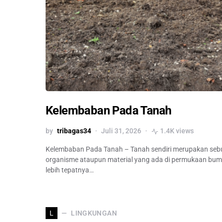
Kelembaban Pada Tanah
by
tribagas34
Juli 31, 2026
1.4K views
Kelembaban Pada Tanah – Tanah sendiri merupakan se
organisme ataupun material yang ada di permukaan bumi
lebih tepatnya…
LINGKUNGAN
L