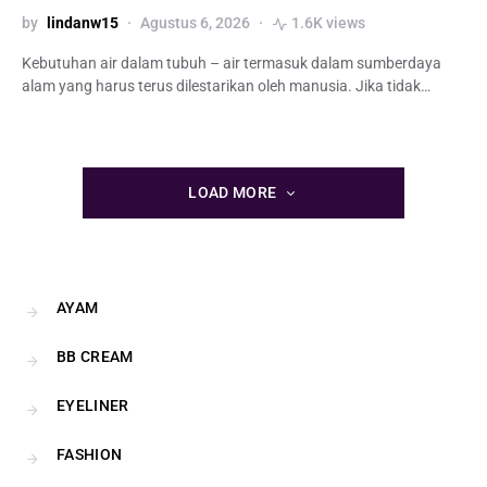
by
lindanw15
Agustus 6, 2026
1.6K views
Kebutuhan air dalam tubuh – air termasuk dalam sumberdaya
alam yang harus terus dilestarikan oleh manusia. Jika tidak…
LOAD MORE
AYAM
BB CREAM
EYELINER
FASHION