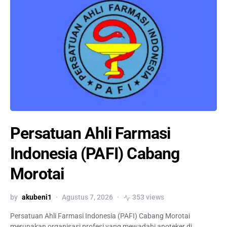
Persatuan Ahli Farmasi
Indonesia (PAFI) Cabang
Morotai
by
akubeni1
Agustus 7, 2026
353 views
Persatuan Ahli Farmasi Indonesia (PAFI) Cabang Morotai
merupakan organisasi profesi yang mewadahi apoteker di