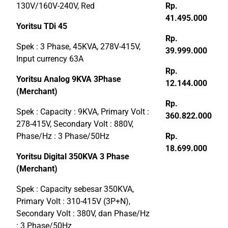
130V/160V-240V, Red
Rp.
41.495.000
Yoritsu TDi 45
Rp.
Spek : 3 Phase, 45KVA, 278V-415V,
39.999.000
Input currency 63A
Rp.
Yoritsu Analog 9KVA 3Phase
12.144.000
(Merchant)
Rp.
Spek : Capacity : 9KVA, Primary Volt :
360.822.000
278-415V, Secondary Volt : 880V,
Phase/Hz : 3 Phase/50Hz
Rp.
18.699.000
Yoritsu Digital 350KVA 3 Phase
(Merchant)
Spek : Capacity sebesar 350KVA,
Primary Volt : 310-415V (3P+N),
Secondary Volt : 380V, dan Phase/Hz
: 3 Phase/50Hz