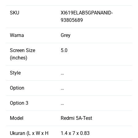
SKU
XI619ELAB5GPANANID-
93805689
Warna
Grey
Screen Size
5.0
(inches)
Style
…
Option
…
Option 3
…
Model
Redmi 5A-Test
Ukuran (L x W x H
1.4 x 7 x 0.83