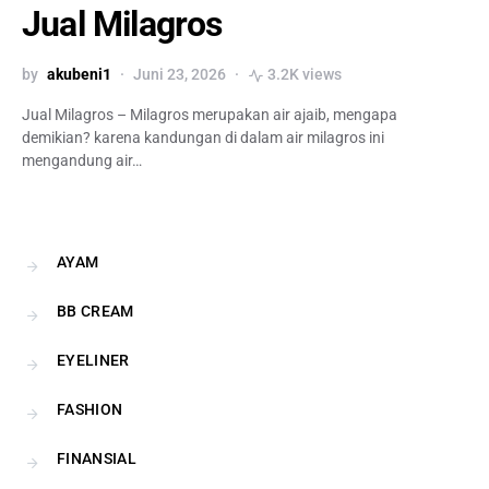
Jual Milagros
by
akubeni1
Juni 23, 2026
3.2K views
Jual Milagros – Milagros merupakan air ajaib, mengapa
demikian? karena kandungan di dalam air milagros ini
mengandung air…
AYAM
BB CREAM
EYELINER
FASHION
FINANSIAL