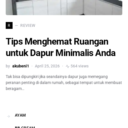
REVIEW
R
Tips Menghemat Ruangan
untuk Dapur Minimalis Anda
by
akubeni1
April 25, 2026
564 views
Tak bisa dipungkiri jika seandainya dapur juga memegang
peranan penting di dalam rumah, sebagai tempat untuk membuat
beragam…
AYAM