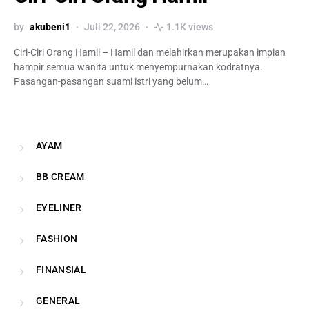
by
akubeni1
Juli 22, 2026
1.1K views
Ciri-Ciri Orang Hamil – Hamil dan melahirkan merupakan impian
hampir semua wanita untuk menyempurnakan kodratnya.
Pasangan-pasangan suami istri yang belum…
AYAM
BB CREAM
EYELINER
FASHION
FINANSIAL
GENERAL