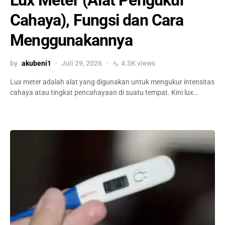
Lux Meter (Alat Pengukur
Cahaya), Fungsi dan Cara
Menggunakannya
by
akubeni1
Juli 29, 2026
4.3K views
Lux meter adalah alat yang digunakan untuk mengukur intensitas
cahaya atau tingkat pencahayaan di suatu tempat. Kini lux…