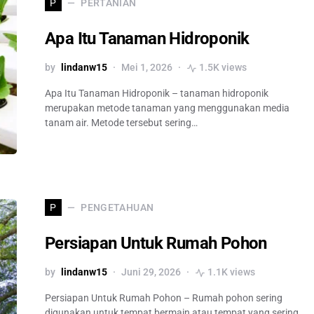
PERTANIAN
P
Apa Itu Tanaman Hidroponik
by
lindanw15
Mei 1, 2026
1.5K views
Apa Itu Tanaman Hidroponik – tanaman hidroponik
merupakan metode tanaman yang menggunakan media
tanam air. Metode tersebut sering…
PENGETAHUAN
P
Persiapan Untuk Rumah Pohon
by
lindanw15
Juni 29, 2026
1.1K views
Persiapan Untuk Rumah Pohon – Rumah pohon sering
digunakan untuk tempat bermain atau tempat yang sering