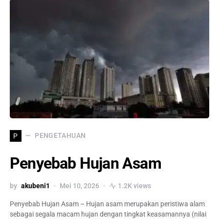
PENGETAHUAN
P
Penyebab Hujan Asam
by
akubeni1
Mei 10, 2026
1.2K views
Penyebab Hujan Asam – Hujan asam merupakan peristiwa alam
sebagai segala macam hujan dengan tingkat keasamannya (nilai