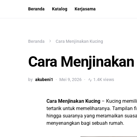
Beranda
Katalog
Kerjasama
Beranda
Cara Menjinakan Kucing
Cara Menjinakan
by
akubeni1
Mei 9, 2026
1.4K views
Cara Menjinakan Kucing
– Kucing memili
tertarik untuk memeliharanya. Tampilan 
hingga suaranya yang meramaikan suas
menyenangkan bagi sebuah rumah.