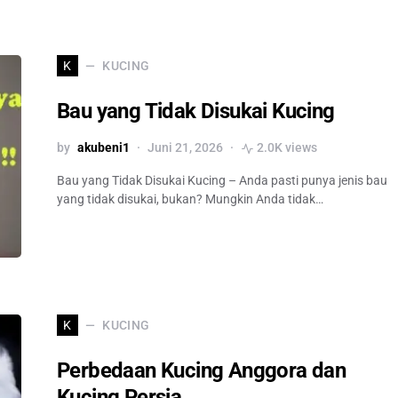
KUCING
K
Bau yang Tidak Disukai Kucing
by
akubeni1
Juni 21, 2026
2.0K views
Bau yang Tidak Disukai Kucing – Anda pasti punya jenis bau
yang tidak disukai, bukan? Mungkin Anda tidak…
KUCING
K
Perbedaan Kucing Anggora dan
Kucing Persia