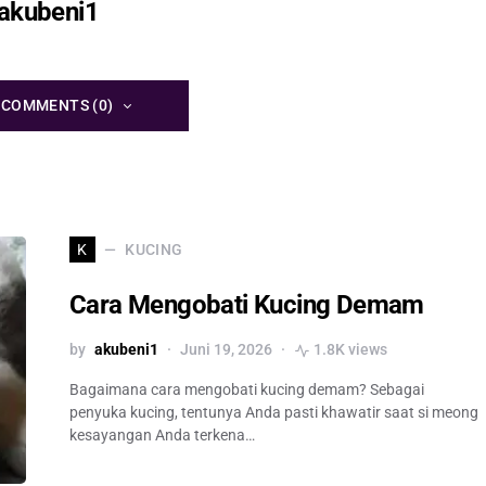
akubeni1
 COMMENTS (0)
KUCING
K
Cara Mengobati Kucing Demam
by
akubeni1
Juni 19, 2026
1.8K views
Bagaimana cara mengobati kucing demam? Sebagai
penyuka kucing, tentunya Anda pasti khawatir saat si meong
kesayangan Anda terkena…