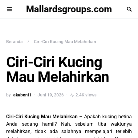
Mallardsgroups.com
Beranda
Ciri-Ciri Kucing Mau Melahirkan
Ciri-Ciri Kucing
Mau Melahirkan
by
akubeni1
Juni 19, 2026
2.4K views
Ciri-Ciri Kucing Mau Melahirkan
– Apakah kucing betina
Anda sedang hamil? Nah, sebelum tiba waktunya
melahirkan, tidak ada salahnya mempelajari terlebih