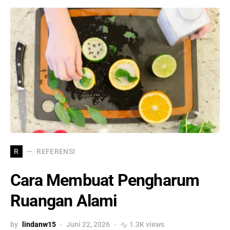
REFERENSI
R
Cara Membuat Pengharum
Ruangan Alami
by
lindanw15
Juni 22, 2026
1.3K views