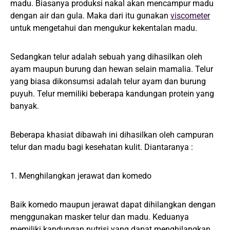
madu. Biasanya produksi nakal akan mencampur madu
dengan air dan gula. Maka dari itu gunakan
viscometer
untuk mengetahui dan mengukur kekentalan madu.
Sedangkan telur adalah sebuah yang dihasilkan oleh
ayam maupun burung dan hewan selain mamalia. Telur
yang biasa dikonsumsi adalah telur ayam dan burung
puyuh. Telur memiliki beberapa kandungan protein yang
banyak.
Beberapa khasiat dibawah ini dihasilkan oleh campuran
telur dan madu bagi kesehatan kulit. Diantaranya :
1. Menghilangkan jerawat dan komedo
Baik komedo maupun jerawat dapat dihilangkan dengan
menggunakan masker telur dan madu. Keduanya
memiliki kandungan nutrisi yang dapat menghilangkan