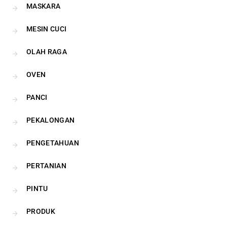
MASKARA
MESIN CUCI
OLAH RAGA
OVEN
PANCI
PEKALONGAN
PENGETAHUAN
PERTANIAN
PINTU
PRODUK