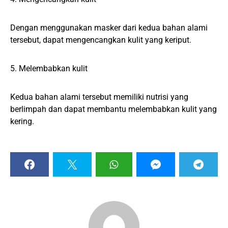
Dengan menggunakan masker dari kedua bahan alami
tersebut, dapat mengencangkan kulit yang keriput.
5. Melembabkan kulit
Kedua bahan alami tersebut memiliki nutrisi yang
berlimpah dan dapat membantu melembabkan kulit yang
kering.