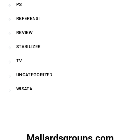
PS
REFERENSI
REVIEW
STABILIZER
TV
UNCATEGORIZED
WISATA
Mallardsgroups.com