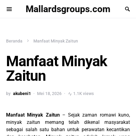
Mallardsgroups.com
Beranda
Manfaat Minyak Zaitun
Manfaat Minyak
Zaitun
by
akubeni1
Mei 18, 2026
1.1K views
Manfaat Minyak Zaitun
– Sejak zaman romawi kuno,
minyak zaitun memang telah dikenal masyarakat
sebagai salah satu bahan untuk perawatan kecantikan