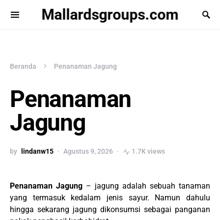
Mallardsgroups.com
Beranda
Penanaman Jagung
Penanaman
Jagung
by
lindanw15
Agustus 9, 2026
1.7K views
Penanaman Jagung
– jagung adalah sebuah tanaman
yang termasuk kedalam jenis sayur. Namun dahulu
hingga sekarang jagung dikonsumsi sebagai panganan