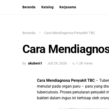
Beranda
Katalog
Kerjasama
Beranda
Cara Mendiagnosa Penyakit TBC
Cara Mendiagnos
by
akubeni1
Juli 29, 2026
1.2K views
Cara Mendiagnosa Penyakit TBC
– Tuber
menular pada organ paru – paru yang dis
tuberculosis. Proses penularan penyakit i
bakteri dalam ingus ini terhisap oleh ora