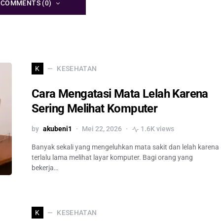
 COMMENTS (0)
KESEHATAN
K
Cara Mengatasi Mata Lelah Karena
Sering Melihat Komputer
by
akubeni1
Mei 22, 2026
1.6K views
Banyak sekali yang mengeluhkan mata sakit dan lelah karena
terlalu lama melihat layar komputer. Bagi orang yang
bekerja…
KESEHATAN
K