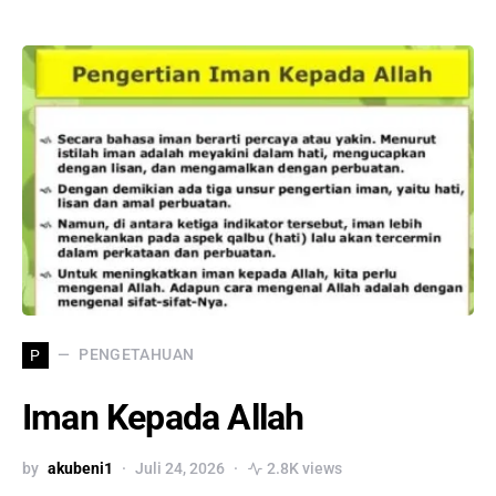
PENGETAHUAN
P
Iman Kepada Allah
by
akubeni1
Juli 24, 2026
2.8K views